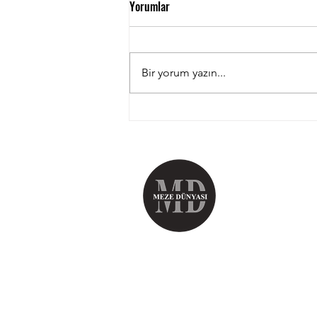
Yorumlar
Bir yorum yazın...
Yüksük Çorbası Tarifi Anadolu
Lezzetleri Arasında Parlayan
Yıldızı
Adana Meze Dünyası
Katılın Bir Sonraki
Siparişinizde %10 İ