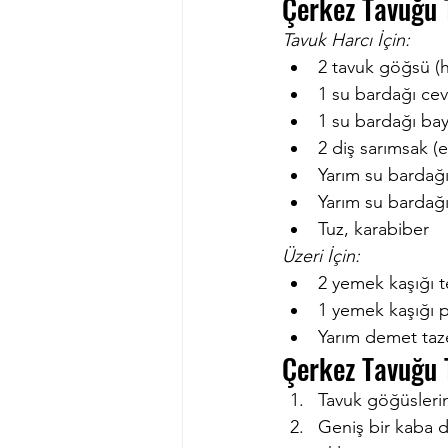
Çerkez Tavuğu 
Tavuk Harcı İçin:
2 tavuk göğsü (h
1 su bardağı ceviz
1 su bardağı bay
2 diş sarımsak (e
Yarım su bardağı
Yarım su bardağı
Tuz, karabiber
Üzeri İçin:
2 yemek kaşığı t
1 yemek kaşığı p
Yarım demet taze
Çerkez Tavuğu T
Tavuk göğüslerin
Geniş bir kaba d