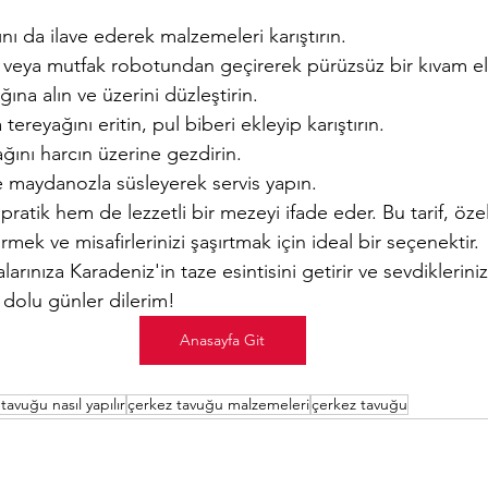
nı da ilave ederek malzemeleri karıştırın.
r veya mutfak robotundan geçirerek pürüzsüz bir kıvam e
ğına alın ve üzerini düzleştirin.
tereyağını eritin, pul biberi ekleyip karıştırın.
ağını harcın üzerine gezdirin.
ze maydanozla süsleyerek servis yapın.
atik hem de lezzetli bir mezeyi ifade eder. Bu tarif, özel
irmek ve misafirlerinizi şaşırtmak için ideal bir seçenektir.
larınıza Karadeniz'in taze esintisini getirir ve sevdiklerin
t dolu günler dilerim!
Anasayfa Git
tavuğu nasıl yapılır
çerkez tavuğu malzemeleri
çerkez tavuğu