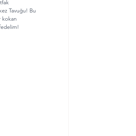
tfak 
rkez Tavuğu! Bu 
r kokan 
şfedelim!