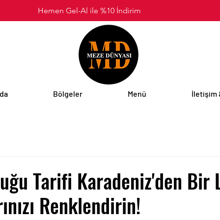
Hemen Gel-Al ile %10 İndirim
zda
Bölgeler
Menü
İletişim
uğu Tarifi Karadeniz'den Bir 
rınızı Renklendirin!