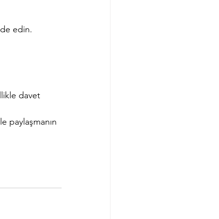
lde edin.
likle davet 
izle paylaşmanın 