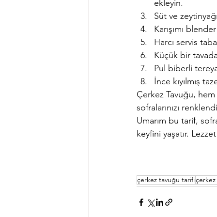
ekleyin.
Süt ve zeytinyağı
Karışımı blende
Harcı servis taba
Küçük bir tavada 
Pul biberli terey
İnce kıyılmış ta
Çerkez Tavuğu, hem pr
sofralarınızı renklend
Umarım bu tarif, sofra
keyfini yaşatır. Lezze
çerkez tavuğu tarifi
çerkez 