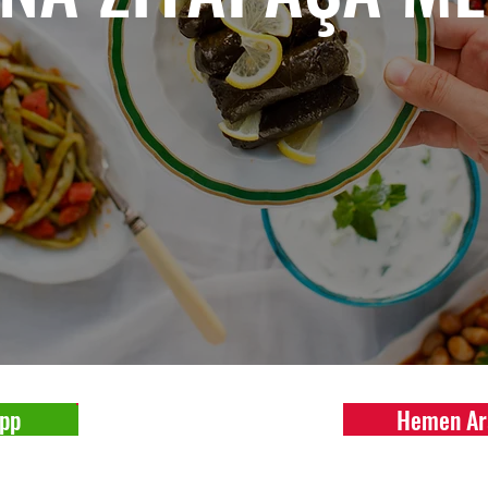
pp
Hemen Ar