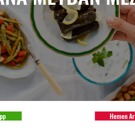
pp
Hemen Ar