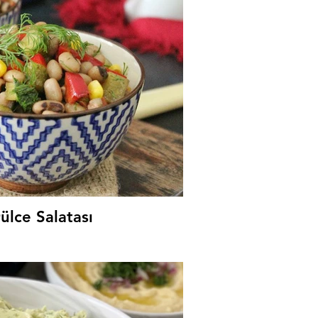
n Tarator
Ka
ülce Salatası