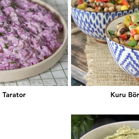
lu
Tahi
 Tarator
Kuru Bör