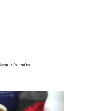
ağlayarak Adana'nın
ber Dolması
Kuru 