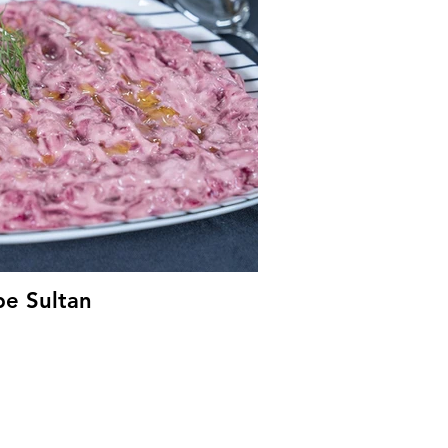
e Sultan
H