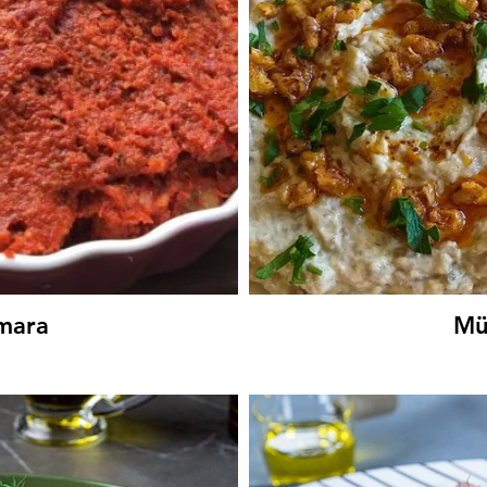
mara
Mü