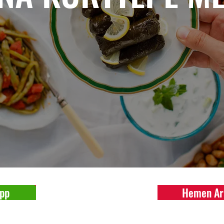
pp
Hemen Ar