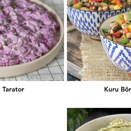
lu
Tahi
 Tarator
Kuru Bör