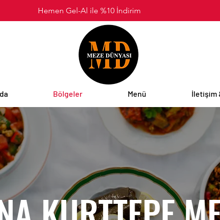
Hemen Gel-Al ile %10 İndirim
zda
Bölgeler
Menü
İletişim
NA KURTTEPE ME