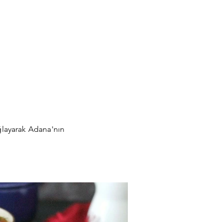
ağlayarak Adana'nın
ber Dolması
Kuru 