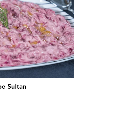
e Sultan
H