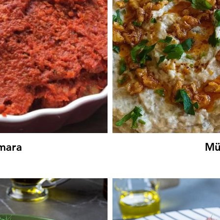
mara
Mü