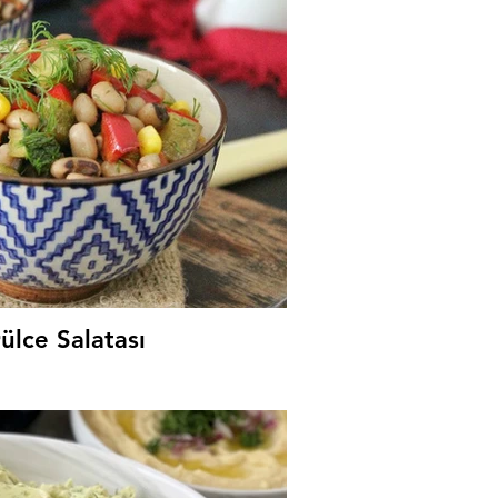
n Tarator
Ka
ülce Salatası