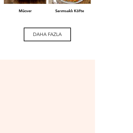
Mücver
Sarımsaklı Köfte
DAHA FAZLA
Mercimekli Köfte
Lahana Sarması
İçli Köfte
Mantı