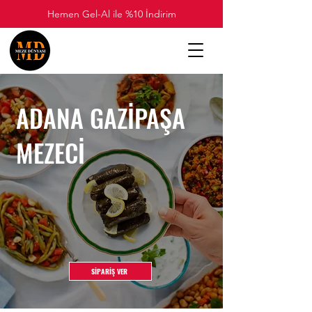
Hemen Gel-Al ile %10 İndirim
ADANA GAZİPAŞA
MEZECİ
SİPARİŞ VER