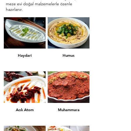
meze evi doğal malzemelerle özenle
hazırlanır.
Haydari
Humus
Acılı Atom
Muhammara