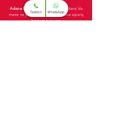
Adana Mezeci
Meze Dünyası, Adana'da
Telefon
WhatsApp
meze ve yemek siparişi için online sipariş
hizmeti sunuyor.
Adana Mezeci
Meze Dünyası'nın lezzetli
mezelerini ve yemeklerini, bulunduğunuz
yerden, dilediğiniz zaman ve kolayca
sipariş verebilirsiniz.
HEMEN ARA