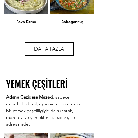
Fava Ezme
Babagannuş
Karışık Kızartma
Şakşuka
DAHA FAZLA
Zeytin Salatası
Rum Mezesi
YEMEK ÇEŞİTLERİ
Adana Gazipaşa Mezeci
, sadece
Kısır
Çiğköfte
mezelerle değil, aynı zamanda zengin
bir yemek çeşitliliğiyle de sunarak,
meze evi ve yemeklerinizi sipariş ile
adresinizde.