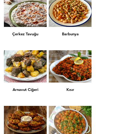
Çerkez Tavuğu
Barbunya
Arnavut Ciğeri
Kısır