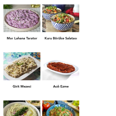
Havuç Tarator
Yaprak Sarması
Mor Lahana Tarator
Kuru Börülce Salatası
Kuru Biber Dolması
Kuru Patlıcan Dolması
Girit Mezesi
Acılı Ezme
Köpoğlu
Tahin Tarator