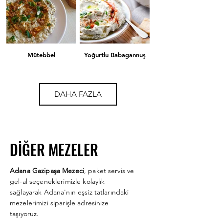
Mütebbel
Yoğurtlu Babagannuş
DAHA FAZLA
DİĞER MEZELER
Rus Salatası
Pembe Sultan
Adana Gazipaşa Mezeci
, paket servis ve
gel-al seçeneklerimizle kolaylık
sağlayarak Adana'nın eşsiz tatlarındaki
mezelerimizi siparişle adresinize
taşıyoruz.