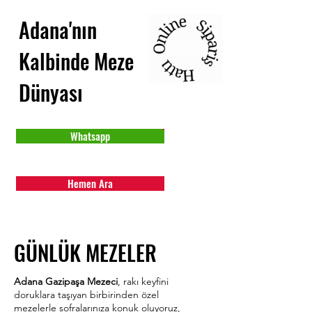
Adana'nın
Kalbinde Meze
Dünyası
Whatsapp
Hemen Ara
GÜNLÜK MEZELER
Adana Gazipaşa Mezeci
, rakı keyfini
doruklara taşıyan birbirinden özel
mezelerle sofralarınıza konuk oluyoruz,