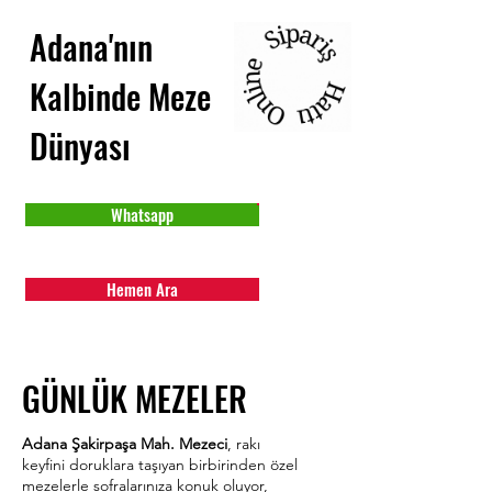
Adana'nın
Kalbinde Meze
Dünyası
Whatsapp
Hemen Ara
GÜNLÜK MEZELER
Adana Şakirpaşa Mah. Mezeci
, rakı
keyfini doruklara taşıyan birbirinden özel
mezelerle sofralarınıza konuk oluyor,