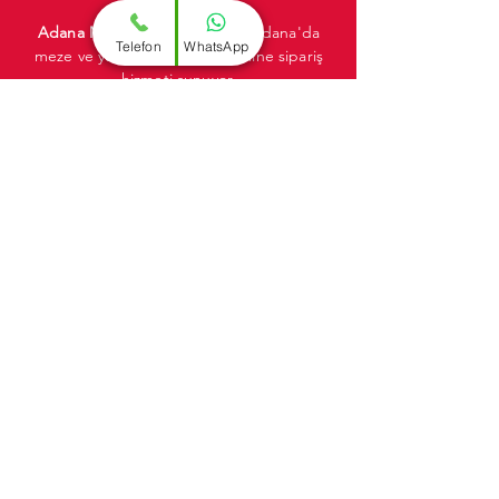
Adana Mezeci
Meze Dünyası, Adana'da
Telefon
WhatsApp
meze ve yemek siparişi için online sipariş
hizmeti sunuyor.
Adana Mezeci
Meze Dünyası'nın lezzetli
mezelerini ve yemeklerini, bulunduğunuz
yerden, dilediğiniz zaman ve kolayca
sipariş verebilirsiniz.
HEMEN ARA