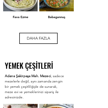
Fava Ezme
Babagannuş
Karışık Kızartma
Şakşuka
DAHA FAZLA
Zeytin Salatası
Rum Mezesi
YEMEK ÇEŞİTLERİ
Adana Şakirpaşa Mah. Mezeci
, sadece
Kısır
Çiğköfte
mezelerle değil, aynı zamanda zengin
bir yemek çeşitliliğiyle de sunarak,
meze evi ve yemeklerinizi sipariş ile
adresinizde.