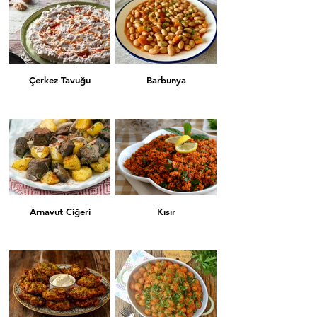
Çerkez Tavuğu
Barbunya
Arnavut Ciğeri
Kısır