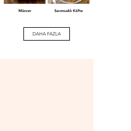
Mücver
Sarımsaklı Köfte
DAHA FAZLA
Mercimekli Köfte
Lahana Sarması
İçli Köfte
Mantı