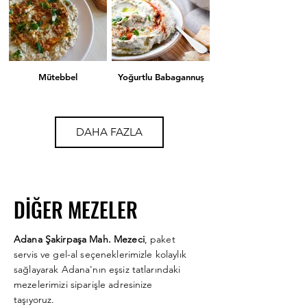
Mütebbel
Yoğurtlu Babagannuş
DAHA FAZLA
DİĞER MEZELER
Rus Salatası
Pembe Sultan
Adana Şakirpaşa Mah. Mezeci
, paket
servis ve gel-al seçeneklerimizle kolaylık
sağlayarak Adana'nın eşsiz tatlarındaki
mezelerimizi siparişle adresinize
taşıyoruz.