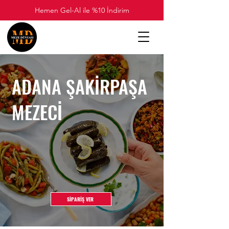
Hemen Gel-Al ile %10 İndirim
ADANA ŞAKİRPAŞA
MEZECİ
SİPARİŞ VER