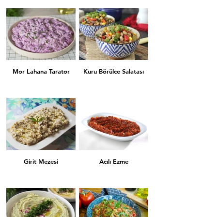
Havuç Tarator
Yaprak Sarması
Mor Lahana Tarator
Kuru Börülce Salatası
Kuru Biber Dolması
Kuru Patlıcan Dolması
Girit Mezesi
Acılı Ezme
Köpoğlu
Tahin Tarator