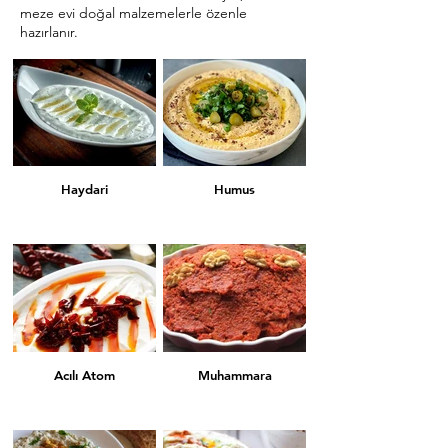
meze evi doğal malzemelerle özenle
hazırlanır.
Haydari
Humus
Acılı Atom
Muhammara