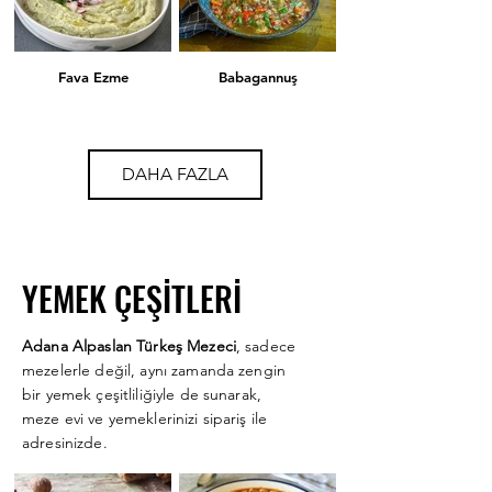
Fava Ezme
Babagannuş
Karışık Kızartma
Şakşuka
DAHA FAZLA
Zeytin Salatası
Rum Mezesi
YEMEK ÇEŞİTLERİ
Adana Alpaslan Türkeş Mezeci
, sadece
Kısır
Çiğköfte
mezelerle değil, aynı zamanda zengin
bir yemek çeşitliliğiyle de sunarak,
meze evi ve yemeklerinizi sipariş ile
adresinizde.