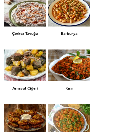
Çerkez Tavuğu
Barbunya
Arnavut Ciğeri
Kısır