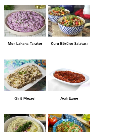
Havuç Tarator
Yaprak Sarması
Mor Lahana Tarator
Kuru Börülce Salatası
Kuru Biber Dolması
Kuru Patlıcan Dolması
Girit Mezesi
Acılı Ezme
Köpoğlu
Tahin Tarator