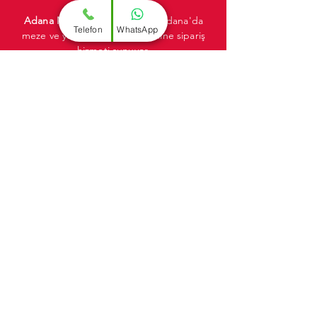
Adana Mezeci
Meze Dünyası, Adana'da
Telefon
WhatsApp
meze ve yemek siparişi için online sipariş
hizmeti sunuyor.
Adana Mezeci
Meze Dünyası'nın lezzetli
mezelerini ve yemeklerini, bulunduğunuz
yerden, dilediğiniz zaman ve kolayca
sipariş verebilirsiniz.
HEMEN ARA