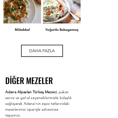
Mütebbel
Yoğurtlu Babagannuş
DAHA FAZLA
DİĞER MEZELER
Rus Salatası
Pembe Sultan
Adana Alpaslan Türkeş Mezeci
, paket
servis ve gel-al seçeneklerimizle kolaylık
sağlayarak Adana'nın eşsiz tatlarındaki
mezelerimizi siparişle adresinize
taşıyoruz.