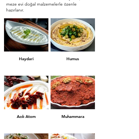
meze evi doğal malzemelerle özenle
hazırlanır.
Haydari
Humus
Acılı Atom
Muhammara