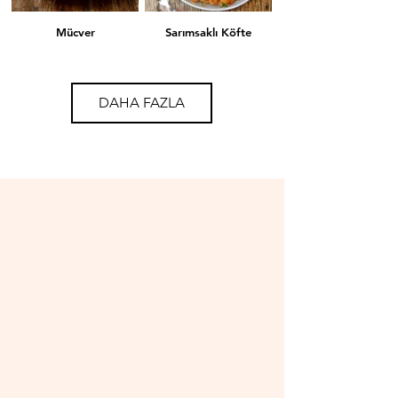
Mücver
Sarımsaklı Köfte
DAHA FAZLA
Mercimekli Köfte
Lahana Sarması
İçli Köfte
Mantı