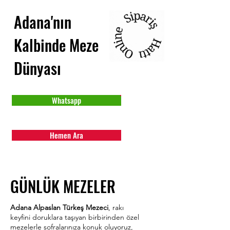
Adana'nın
Kalbinde Meze
Dünyası
Whatsapp
Hemen Ara
GÜNLÜK MEZELER
Adana Alpaslan Türkeş Mezeci
, rakı
keyfini doruklara taşıyan birbirinden özel
mezelerle sofralarınıza konuk oluyoruz,