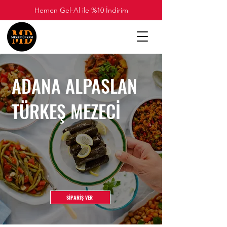
Hemen Gel-Al ile %10 İndirim
ADANA ALPASLAN
TÜRKEŞ MEZECİ
SİPARİŞ VER