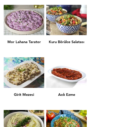
Havuç Tarator
Yaprak Sarması
Mor Lahana Tarator
Kuru Börülce Salatası
Kuru Biber Dolması
Kuru Patlıcan Dolması
Girit Mezesi
Acılı Ezme
Köpoğlu
Tahin Tarator