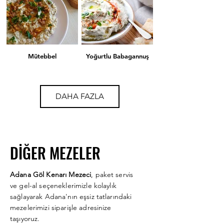
Mütebbel
Yoğurtlu Babagannuş
DAHA FAZLA
DİĞER MEZELER
Rus Salatası
Pembe Sultan
Adana Göl Kenarı Mezeci
, paket servis
ve gel-al seçeneklerimizle kolaylık
sağlayarak Adana'nın eşsiz tatlarındaki
mezelerimizi siparişle adresinize
taşıyoruz.