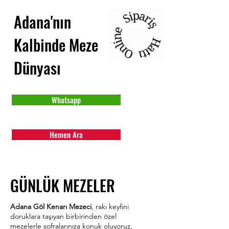
Adana'nın
Kalbinde Meze
Dünyası
Whatsapp
Hemen Ara
GÜNLÜK MEZELER
Adana Göl Kenarı Mezeci
, rakı keyfini
doruklara taşıyan birbirinden özel
mezelerle sofralarınıza konuk oluyoruz,