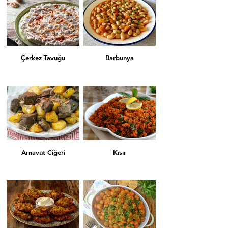
Çerkez Tavuğu
Barbunya
Arnavut Ciğeri
Kısır