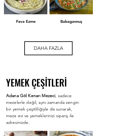
Fava Ezme
Babagannuş
Karışık Kızartma
Şakşuka
DAHA FAZLA
Zeytin Salatası
Rum Mezesi
YEMEK ÇEŞİTLERİ
Adana Göl Kenarı Mezeci
, sadece
Kısır
Çiğköfte
mezelerle değil, aynı zamanda zengin
bir yemek çeşitliliğiyle de sunarak,
meze evi ve yemeklerinizi sipariş ile
adresinizde.