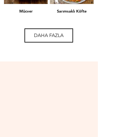
Mücver
Sarımsaklı Köfte
DAHA FAZLA
Mercimekli Köfte
Lahana Sarması
İçli Köfte
Mantı