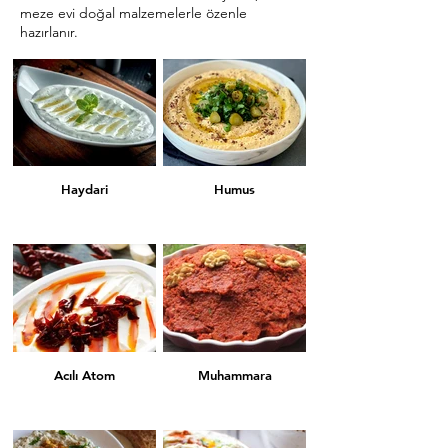
meze evi doğal malzemelerle özenle
hazırlanır.
Haydari
Humus
Acılı Atom
Muhammara