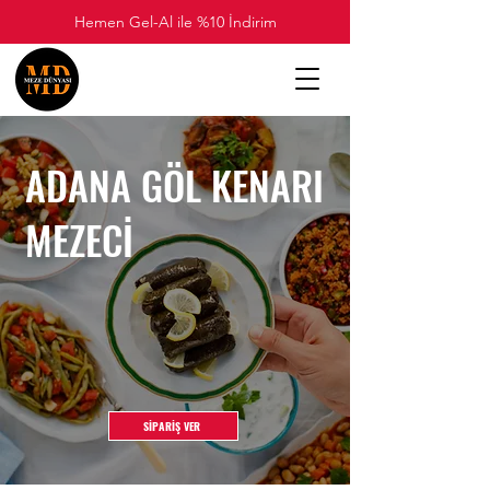
Hemen Gel-Al ile %10 İndirim
ADANA GÖL KENARI
MEZECİ
SİPARİŞ VER