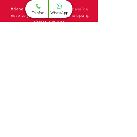
Adana Mezeci
Meze Dünyası, Adana'da
Telefon
WhatsApp
meze ve yemek siparişi için online sipariş
hizmeti sunuyor.
Adana Mezeci
Meze Dünyası'nın lezzetli
mezelerini ve yemeklerini, bulunduğunuz
yerden, dilediğiniz zaman ve kolayca
sipariş verebilirsiniz.
HEMEN ARA